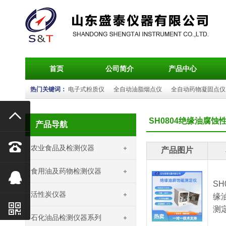
首页
公司简介
产品中心
热门关键词：
电子式粉质仪
全自动油脂烟点仪
全自动药物凝固点仪

SH0804绝缘油腐蚀
产品导航

农业食品及检测仪器
产品图片
食用油及药物检测仪器

SH
活性炭仪器
缘

测
石化油品检测仪器系列